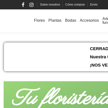
Sobre nosotros
Cómo comprar
Envío
Art
Flores
Plantas
Bodas
Accesorios
fun
CERRAD
Nuestra 
¡NOS VE
Tu floristerí