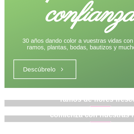
confianz
30 años dando color a vuestras vidas con
ramos, plantas, bodas, bautizos y muc
Descúbrelo
Regala alegría con nue
ramos de flores fresc
La boda de tus sueñ
Ver
comienza con nuestras f
Ver